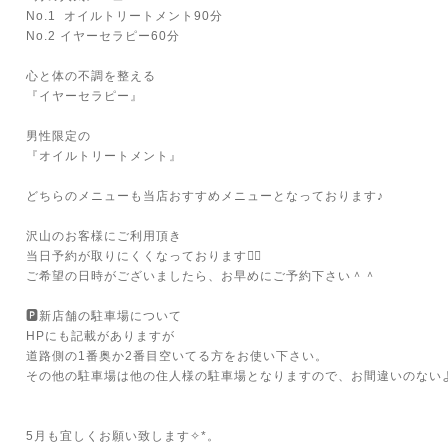
No.1 オイルトリートメント90分
No.2 イヤーセラピー60分
心と体の不調を整える
『イヤーセラピー』
男性限定の
『オイルトリートメント』
どちらのメニューも当店おすすめメニューとなっております♪
沢山のお客様にご利用頂き
当日予約が取りにくくなっております🙇‍♀️
ご希望の日時がございましたら、お早めにご予約下さい＾＾
🅿️新店舗の駐車場について
HPにも記載がありますが
道路側の1番奥か2番目空いてる方をお使い下さい。
その他の駐車場は他の住人様の駐車場となりますので、お間違いのないよう
5月も宜しくお願い致します✧*。