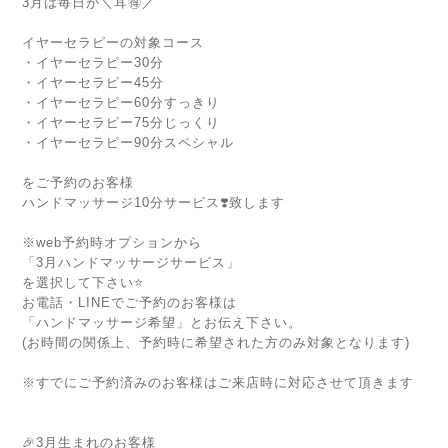
3月は毎日が＼耳🉐／
⁡
イヤーセラピーの対象コース
・イヤーセラピー30分
・イヤーセラピー45分
・イヤーセラピー60分すっきり
・イヤーセラピー75分じっくり
・イヤーセラピー90分スペシャル
⁡
をご予約のお客様
ハンドマッサージ10分サービス❣️致します
⁡
※web予約時オプションから
「3月ハンドマッサージサービス」
を選択して下さい⭐️
お電話・LINEでご予約のお客様は
「ハンドマッサージ希望」とお伝え下さい。
(お時間の関係上、予約時に希望された方のみ対象となります)
⁡
※すでにご予約済みのお客様はご来店時に対応させて頂きます
⁡
⁡
🎉3月生まれのお客様