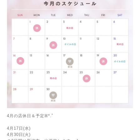
4月の店休日＆予定ꕤ*.ﾟ
⁡
4月17日(水)
4月30日(火)