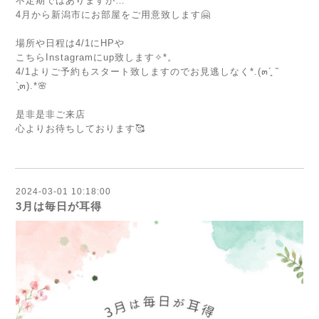
不定期ではありますが…
4月から新潟市にお部屋をご用意致します🤗
場所や日程は4/1にHPや
こちらInstagramにup致します✧*。
4/1よりご予約もスタート致しますのでお見逃しなく*.(๓´͈ ˘
`͈๓).*🌸
⁡
是非是非ご来店
心よりお待ちしております🥰
2024-03-01 10:18:00
3月は毎日が耳得