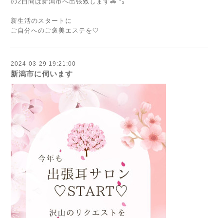
の2日間は新潟市へ出張致します🚗 ³₃
⁡
新生活のスタートに
ご自分へのご褒美エステを🤍
2024-03-29 19:21:00
新潟市に伺います