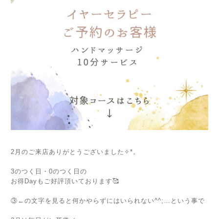
2月のご来店ありがとうございました✧*。
⁡
3のつく日・0のつく日の
お得Dayもご好評頂いております🥰
⁡
③←の文字を見ると何かやらずにはいられない^^;…という事で
⁡