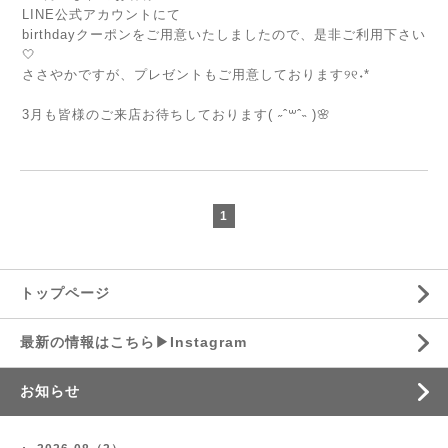
LINE公式アカウントにて
birthdayクーポンをご用意いたしましたので、是非ご利用下さい
🤍
ささやかですが、プレゼントもご用意しております୨୧˖*
⁡
3月も皆様のご来店お待ちしております( ˶ˆ꒳ˆ˵ )🌸
⁡
1
トップページ
最新の情報はこちら▶︎Instagram
お知らせ