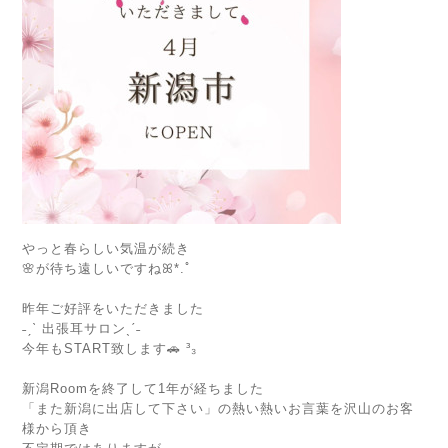
やっと春らしい気温が続き
🌸が待ち遠しいですねꕤ*.ﾟ
⁡
昨年ご好評をいただきました
˗ˏˋ 出張耳サロンˎˊ˗
今年もSTART致します🚗 ³₃
⁡
新潟Roomを終了して1年が経ちました
「また新潟に出店して下さい」の熱い熱いお言葉を沢山のお客
様から頂き