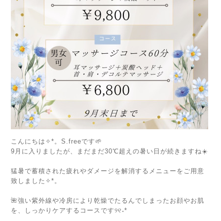
こんにちは✧*。S.freeです🌱
9月に入りましたが、まだまだ30℃超えの暑い日が続きますね☀️
⁡
猛暑で蓄積された疲れやダメージを解消するメニューをご用意
致しました✧*。
⁡
🌺強い紫外線や冷房により乾燥でたるんでしまったお顔やお肌
を、しっかりケアするコースです୨୧˖*
⁡