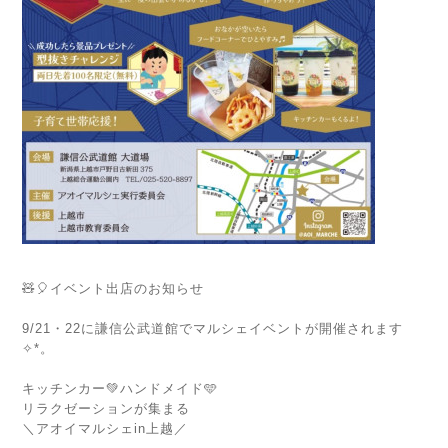
⁡
🧸🎈イベント出店のお知らせ
⁡
9/21・22に謙信公武道館でマルシェイベントが開催されます
✧*。
⁡
キッチンカー💚ハンドメイド🩵
リラクゼーションが集まる
＼アオイマルシェin上越／