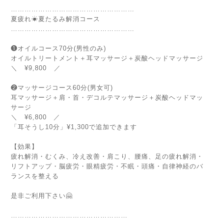
………………………………………………
夏疲れ☀︎夏たるみ解消コース
………………………………………………
⁡
❶オイルコース70分(男性のみ)
オイルトリートメント＋耳マッサージ＋炭酸ヘッドマッサージ
＼ ¥9,800 ／
⁡
❷マッサージコース60分(男女可)
耳マッサージ＋肩・首・デコルテマッサージ＋炭酸ヘッドマッ
サージ
＼ ¥6,800 ／
「耳そうし10分」¥1,300で追加できます
⁡
【効果】
疲れ解消・むくみ、冷え改善・肩こり、腰痛、足の疲れ解消・
リフトアップ・脳疲労・眼精疲労・不眠・頭痛・自律神経のバ
ランスを整える
⁡
是非ご利用下さい🤗
⁡
……………………………………………