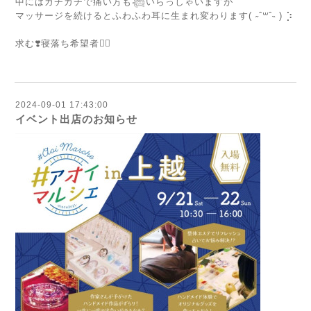
中にはガチガチで痛い方も𓆉いらっしゃいますが
マッサージを続けるとふわふわ耳に生まれ変わります( ˶ˆ꒳ˆ˵ ) ⡱
⁡
求む❣️寝落ち希望者🙋‍♂️
⁡
2024-09-01 17:43:00
イベント出店のお知らせ