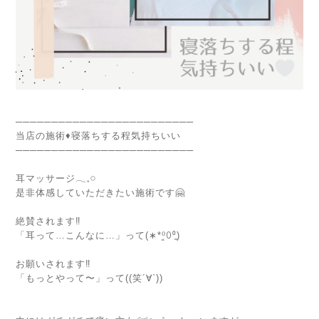
─────────────────────────
当店の施術♦︎寝落ちする程気持ちいい
─────────────────────────
⁡
耳マッサージ𓂃𓈒𓏸
是非体感していただきたい施術です🤗
⁡
絶賛されます‼️
「耳って…こんなに…」って(∗︎*⁰͈꒨⁰͈)
⁡
お願いされます‼️
「もっとやって〜」って((笑´∀︎`))
⁡
⁡