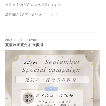
⁡
当店は【22(日)】のみ出店致します🎉
⁡
是非遊びにきて下さい⸜( ´ ꒳ ` )⸝♡
⁡
2024-09-01 08:42:00
夏疲れ☀︎夏たるみ解消