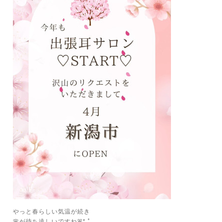
やっと春らしい気温が続き
🌸が待ち遠しいですねꕤ*.ﾟ