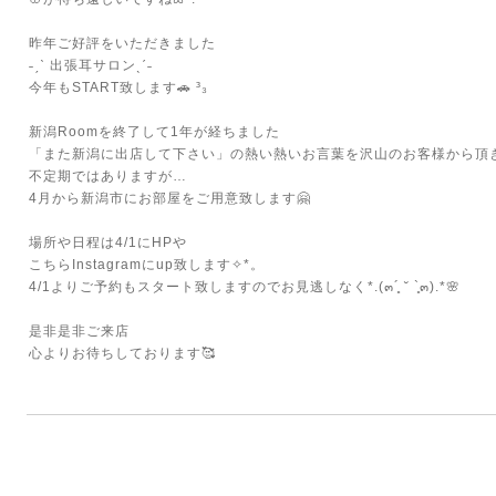
⁡
昨年ご好評をいただきました
˗ˏˋ 出張耳サロンˎˊ˗
今年もSTART致します🚗 ³₃
⁡
新潟Roomを終了して1年が経ちました
「また新潟に出店して下さい」の熱い熱いお言葉を沢山のお客様から頂
不定期ではありますが…
4月から新潟市にお部屋をご用意致します🤗
場所や日程は4/1にHPや
こちらInstagramにup致します✧*。
4/1よりご予約もスタート致しますのでお見逃しなく*.(๓´͈ ˘ `͈๓).*🌸
⁡
是非是非ご来店
心よりお待ちしております🥰