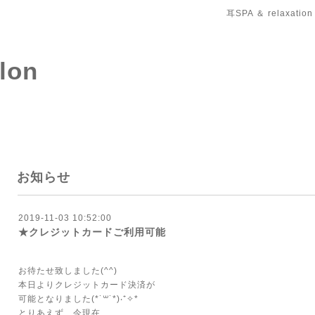
耳SPA ＆ relaxation
salon
お知らせ
2019-11-03 10:52:00
★クレジットカードご利用可能
お待たせ致しました(^^)
本日よりクレジットカード決済が
可能となりました(*˙꒳˙*)‧⁺✧︎*
とりあえず…今現在