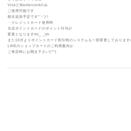
VisaとMastercardのみ
ご使用可能です
順次追加予定です*ˊᵕˋ)੭
・クレジットカード使用時
当店ポイントカードのポイント付与が
変更となりますm(_ _)m
また10月よりポイントカード割引時のシステムも一部変更しております
LINEのショップカードのご利用案内か
ご来店時にお聞き下さい(^^)