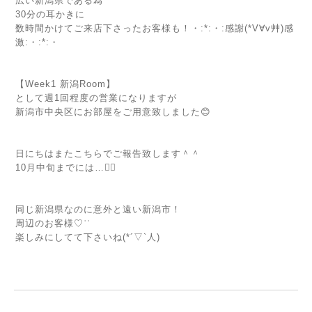
広い新潟県である為
30分の耳かきに
数時間かけてご来店下さったお客様も！・:*:・:感謝(*V∀︎v艸)感
激:・:*:・
【Week1 新潟Room】
として週1回程度の営業になりますが
新潟市中央区にお部屋をご用意致しました😊
日にちはまたこちらでご報告致します＾＾
10月中旬までには…🙇‍♀️
同じ新潟県なのに意外と遠い新潟市！
周辺のお客様♡ʾʾ
楽しみにしてて下さいね(*´▽`人)