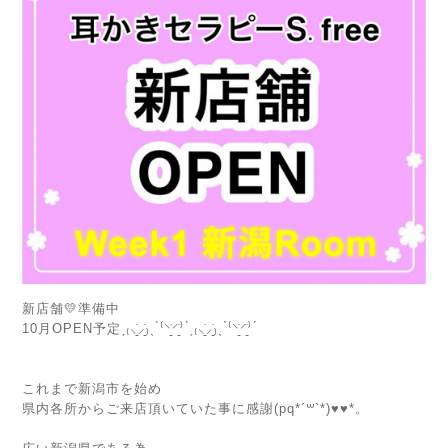
新店舗💛準備中
10月OPEN予定ˏ₍⸜̠̇⸝̠̇₎ˎ ̀⁽⸌̠̇⸍̠̇⁾ ́ˏ₍⸜̠̇⸝̠̇₎ˎ ̀⁽⸌̠̇⸍̠̇⁾ ́
これまで新潟市を始め
県内各所からご来店頂いていた事に感謝(pq*´꒳`*)♥︎♥︎*。