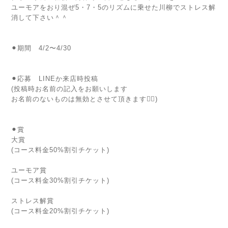
ユーモアをおり混ぜ5・7・5のリズムに乗せた川柳でストレス解
消して下さい＾＾
⚫︎期間 4/2〜4/30
⚫︎応募 LINEか来店時投稿
(投稿時お名前の記入をお願いします
お名前のないものは無効とさせて頂きます🙇‍♀️)
⚫︎賞
大賞
(コース料金50%割引チケット)
ユーモア賞
(コース料金30%割引チケット)
ストレス解賞
(コース料金20%割引チケット)