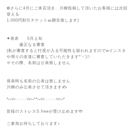
✿︎さらに4月にご来店頂き、川柳投稿して頂いたお客様には次回
使える
1,000円割引チケット🎫贈呈致します)
⚫︎発表 5月上旬
厳正なる審査
(私が審査すると忖度が入る可能性も疑われますのでwインスタ
や周りの友達に審査していただきます*ˊᵕˋ)੭
※その際、名前は公表致しません
発表時も名前の公表は致しません
川柳のみ公表させて頂きます✍️
*⑅︎୨୧┈︎┈︎┈︎┈︎୨୧⑅︎**⑅︎୨୧┈︎┈︎┈︎┈︎୨୧⑅︎*
皆様のストレスS.freeが受け止めます🤲
ご参加お待ちしております♪