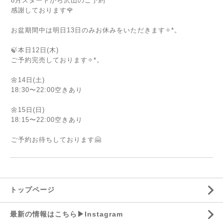
8月スタートから沢山のご予約
感謝しております🌹
お盆期間中は明日13日のみお休みをいただきます✧*。
🍃本日12日(木)
ご予約完売しております✧*。
🌼14日(土)
18:30〜22:00空きあり
⁡
🌼15日(日)
18:15〜22:00空きあり
ご予約お待ちしております🤗
トップページ
最新の情報はこちら▶︎Instagram