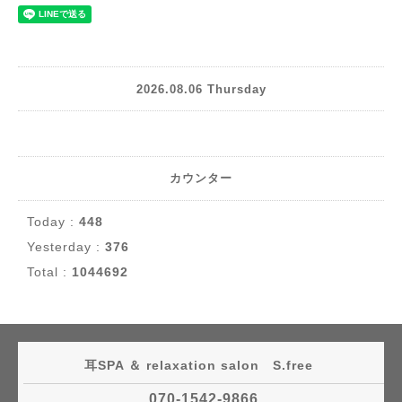
2026.08.06 Thursday
カウンター
Today :
448
Yesterday :
376
Total :
1044692
耳SPA ＆ relaxation salon S.free
070-1542-9866