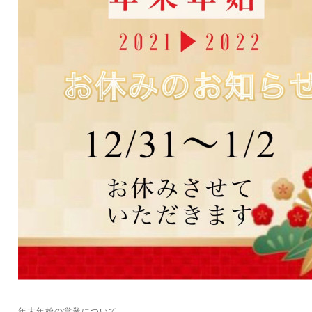
⁡
年末年始の営業について