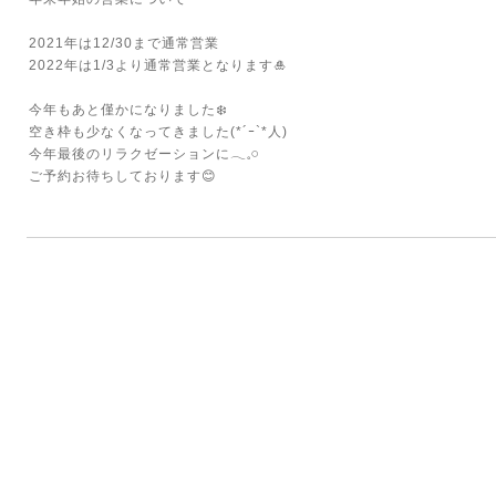
2021年は12/30まで通常営業
2022年は1/3より通常営業となります🎍
今年もあと僅かになりました❄️
空き枠も少なくなってきました(*´ｰ`*人)
今年最後のリラクゼーションに𓂃𓈒𓏸
ご予約お待ちしております😊
⁡