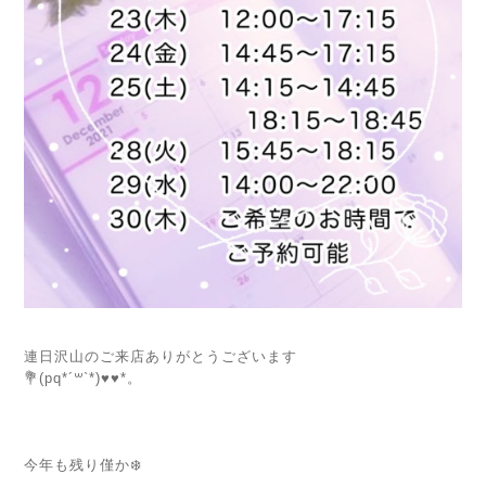
⁡
連日沢山のご来店ありがとうございます
💐(pq*´꒳`*)♥︎♥︎*。
⁡
今年も残り僅か❄️