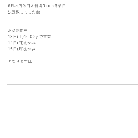
8月の店休日＆新潟Room営業日
決定致しました🤗
⁡
⁡
お盆期間中
13日(土)16:00まで営業
14日(日)お休み
15日(月)お休み
⁡
となります🙇‍♀️
⁡