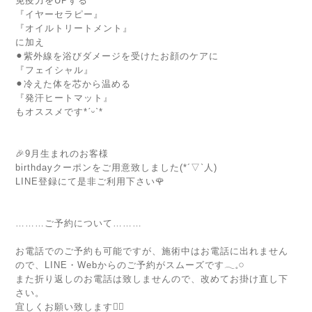
免疫力をUPする
『イヤーセラピー』
『オイルトリートメント』
に加え
⚫︎紫外線を浴びダメージを受けたお顔のケアに
『フェイシャル』
⚫︎冷えた体を芯から温める
『発汗ヒートマット』
もオススメです*ˊᵕˋ*
⁡
⁡
🎉9月生まれのお客様
birthdayクーポンをご用意致しました(*´▽`人)
LINE登録にて是非ご利用下さい🌹
⁡
⁡
………ご予約について………
⁡
お電話でのご予約も可能ですが、施術中はお電話に出れません
ので、LINE・Webからのご予約がスムーズです𓂃𓈒𓏸
また折り返しのお電話は致しませんので、改めてお掛け直し下
さい。
宜しくお願い致します🙇‍♀️