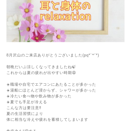
⁡
8月沢山のご来店ありがとうございました(pq*´꒳`*)
⁡
朝晩だいぶ涼しくなってきましたね🍃
これからは夏の疲れが出やすい時期😩
⁡
☀️職場や自宅でエアコンにあたることが多かった
☀️湯船にほとんど浸からず、シャワーが多かった
☀️冷たい食べ物や飲み物が多かった
☀️夏でも手足が冷える
こんな方は要注意‼️
夏の生活習慣により
体に相当な冷えや疲れを蓄積してしまいます
⁡