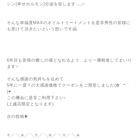
シン(幸せホルモン)分泌を促します𓂃𓈒𓏸
⁡
⁡
そんな幸福度MAXのオイルトリートメントを是非男性の皆様に
も受けて頂きたいという想いです🤗
⁡
⁡
⁡
⁡
6年目も皆様の癒しの場となれるよう、より一層精進してまいり
ます✨
⁡
そんな感謝の気持ちを込めて
5年に一度？の大感謝価格でクーポンをご用意しました(✿︎´ ꒳ `
)♥️
この機会に是非ご利用下さい♪
(上越店限定となります)
⁡
次の投稿▶︎
⁡
⁡
♱⋰ ⋱✮⋰ ⋱♱⋰ ⋱✮⋰ ⋱♱⋰ ⋱✮