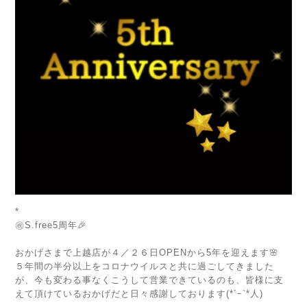
*
㊗️S.free5周年🎉
⁡
おかげさまで上越店が４／２６日OPENから5年を迎えます🌸
５年間の半分以上をコロナウイルスと共に過ごしてきました
が、今も変わる事なくこうして営業できているのも、皆様に支
えて頂けているおかげだと日々感謝しております(*´ｰ`*人)