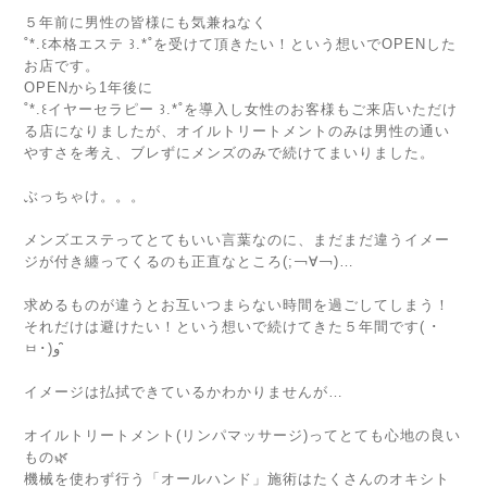
⁡
５年前に男性の皆様にも気兼ねなく
˚*.꒰本格エステ ꒱.*˚を受けて頂きたい！という想いでOPENした
お店です。
OPENから1年後に
˚*.꒰イヤーセラピー ꒱.*˚を導入し女性のお客様もご来店いただけ
る店になりましたが、オイルトリートメントのみは男性の通い
やすさを考え、ブレずにメンズのみで続けてまいりました。
⁡
ぶっちゃけ。。。
⁡
メンズエステってとてもいい言葉なのに、まだまだ違うイメー
ジが付き纏ってくるのも正直なところ(;￢∀︎￢)…
⁡
求めるものが違うとお互いつまらない時間を過ごしてしまう！
それだけは避けたい！という想いで続けてきた５年間です( ･
ㅂ･)و ̑̑
⁡
イメージは払拭できているかわかりませんが…
⁡
オイルトリートメント(リンパマッサージ)ってとても心地の良い
もの🌿
機械を使わず行う「オールハンド」施術はたくさんのオキシト