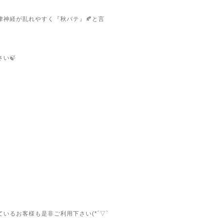
神経が乱れやすく『秋バテ』🍂と言
い🍃
るお客様も是非ご利用下さい(*´▽`