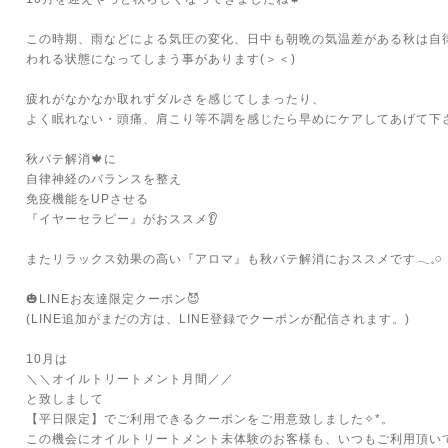
⁡
この時期、雨などによる気圧の変化、日中も朝晩の気温差がある秋は自律
われる状態になってしまう事があります(＞＜)
⁡
疲れがなかなか取れずダルさを感じてしまったり、
よく眠れない・頭痛、肩こり等不調を感じたら早めにケアしてあげて下さ
⁡
秋バテ解消🍁に
自律神経のバランスを整え
免疫機能をUPさせる
『イヤーセラピー』がおススメ👂
⁡
またリラックス効果の高い『アロマ』も秋バテ解消におススメです𓂃𓈒𓏸
⁡
🎃LINEお友達限定クーポン😈
(LINE追加がまだの方は、LINE登録でクーポンが配信されます。)
⁡
10月は
＼＼オイルトリートメント月間／／
と致しまして
【平日限定】でご利用できるクーポンをご用意致しました✧*。
この機会にオイルトリートメント未体験のお客様も、いつもご利用頂いてい