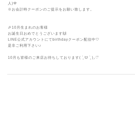
人)🌹
※お会計時クーポンのご提示をお願い致します。
⁡
⁡
🎉10月生まれのお客様
お誕生日おめでとうございます🙌
LINE公式アカウントにてbirthdayクーポン配信中🤍
是非ご利用下さい♪
⁡
10月も皆様のご来店お待ちしております( ´͈ ᗨ `͈ )◞︎♡⃛︎
⁡