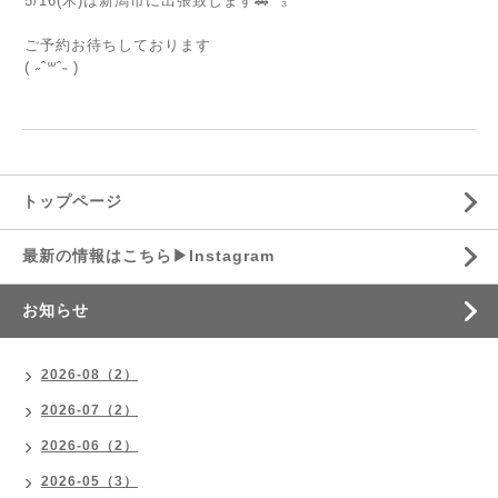
5/16(木)は新潟市に出張致します🚗 ³₃
⁡
ご予約お待ちしております
( ˶ˆ꒳ˆ˵ )
トップページ
最新の情報はこちら▶︎Instagram
お知らせ
2026-08（2）
2026-07（2）
2026-06（2）
2026-05（3）