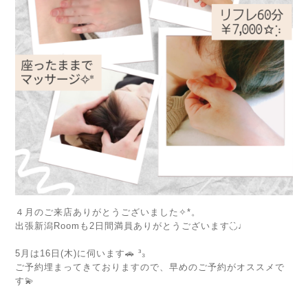
４月のご来店ありがとうございました✧*。
出張新潟Roomも2日間満員ありがとうございます◟́◞̀♩
⁡
5月は16日(木)に伺います🚗 ³₃
ご予約埋まってきておりますので、早めのご予約がオススメで
す💫
⁡