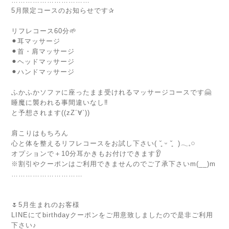
……………………………
5月限定コースのお知らせです✰
⁡
リフレコース60分🌱
⚫︎耳マッサージ
⚫︎首・肩マッサージ
⚫︎ヘッドマッサージ
⚫︎ハンドマッサージ
⁡
ふかふかソファに座ったまま受けれるマッサージコースです🤗
睡魔に襲われる事間違いなし‼︎
と予想されます((zZ´∀︎`))
⁡
肩こりはもちろん
心と体を整えるリフレコースをお試し下さい( ˘͈ ᵕ ˘͈ )𓂃𓈒𓏸
オプションで＋10分耳かきもお付けできます👂
※割引やクーポンはご利用できませんのでご了承下さいm(__)m⁡
…………………………
⁡
⁡
🌷5月生まれのお客様
LINEにてbirthdayクーポンをご用意致しましたので是非ご利用
下さい♪