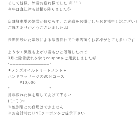
そして皆様、除雪お疲れ様でした.☃︎.'.°☽
今年は直江津も結構⛄️降りました💦
⁡
店舗駐車場の除雪が儘ならず、ご迷惑をお掛けしたお客様申し訳ござい
ご協力ありがとうございました🙇‍♀️
⁡
長期間続いた寒波による除雪疲れでご来店頂くお客様がとても多いです
⁡
ようやく気温も上がり雪もひと段落したので
3月は除雪疲れを労うcouponをご用意しました🍃
*─────────────*
⚫︎メンズオイルトリートメント＋
ハンドマッサージの80分コース
¥10,000
*─────────────*
是非疲れた体を癒してあげて下さい
( ˘͈ ᵕ ˘͈ )✨
※他割引との併用はできません
※お会計時にLINEクーポンをご提示下さい