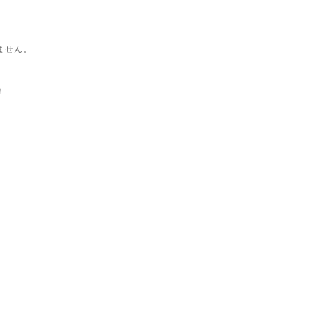
ません。
！