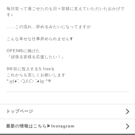
毎日笑って過ごせたのも日々皆様に支えていただいたおかげで
す♪
……この流れ…辞めるみたいになってますが
こんな幸せな仕事辞められません❣️
OPEN時に掲げた
『頑張る皆様を応援したい！』
9年目に投入するS.freeを
これからも宜しくお願いします
*:ஐ(●︎˘͈ ᵕ˘͈)人(˘͈ᵕ ˘͈●︎)ஐ:*🌹
トップページ
最新の情報はこちら▶︎Instagram