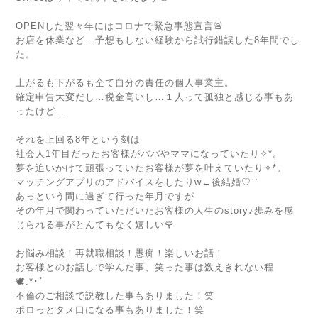
OPENした翌々年にはコロナで緊急事態宣言🚨
お店を休業など…予想もしない経験から試行錯誤した8年間でし
た。
上がるも下がるも全て自分の責任の個人事業主。
確定申告大変だし…税金高いし…１人って孤独と感じる事もあ
ったけど…
それを上回る8年という刻は
社会人1年目だったお客様がパパやママになっていたり✧*。
夢を追いかけて頑張っていたお客様が夢を叶えていたり✧*。
マッチングアプリのアドバイスをしたりw←後結婚♡ʾʾ
あっという間に過ぎて行った年月ですが
その年月で関わっていただいたお客様の人生のstory♪歩みを感
じられる事がとんてもなく嬉しい🌹
お悩み相談！再就職相談！愚痴！楽しいお話！
お客様とのお話しで学んだ事、笑った事は数えきれない程
🕊.*･ﾟ
不倫のご相談で説教した事もありました！笑
ポロっとタメ口になる事もありました！笑