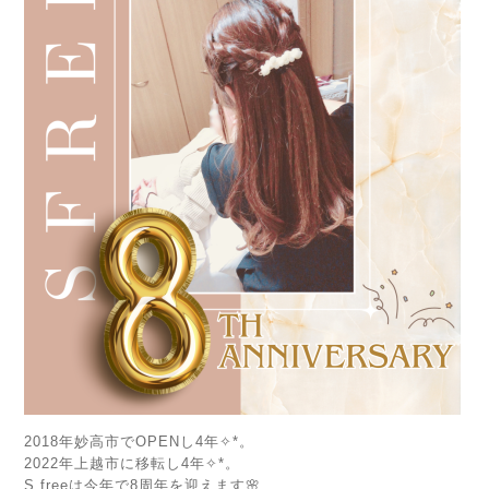
2018年妙高市でOPENし4年✧*。
2022年上越市に移転し4年✧*。
S.freeは今年で8周年を迎えます🌸